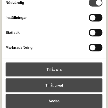
Kontakta oss
Nödvändig
order@begravningsprodukter.se
+46 (0)515-198 00
Inställningar
Om begravningsprodukter
Cookies
Integritetspolicy
Statistik
Tillgänglighetsinformation
Postadress
Marknadsföring
Begravningsprodukter.se
Box 763
Midfalegatan 6
521 22 Falköping
Tillåt alla
Besöksadress
Begravningsprodukter.se
Midfalegatan 6
Tillåt urval
521 22 Falköping
Avvisa
Copyright © 2026 Zpider eShop