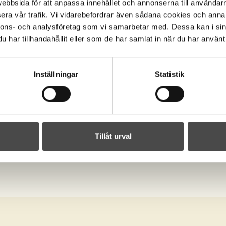
bbsida för att anpassa innehållet och annonserna till användarna
era vår trafik. Vi vidarebefordrar även sådana cookies och annan
nnons- och analysföretag som vi samarbetar med. Dessa kan i sin
har tillhandahållit eller som de har samlat in när du har använt 
Postadress
ukter.se
Begravningsprodukte
Box 763
Inställningar
Statistik
Midfalegatan 6
er
521 22 Falköping
Tillåt urval