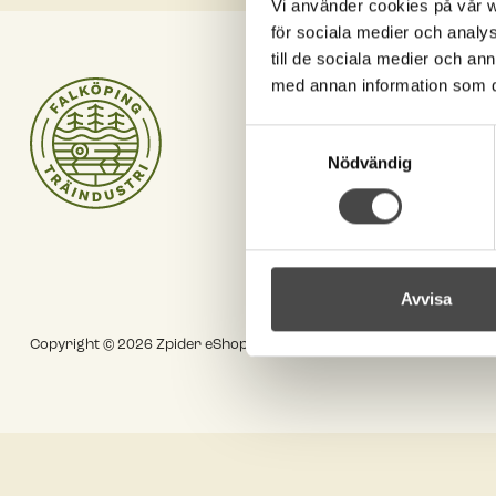
Vi använder cookies på vår we
för sociala medier och analys
till de sociala medier och a
med annan information som du 
Kontakta oss
order@begravningsprod
Samtyckesval
+46 (0)515-198 00
Nödvändig
Om begravningsprodukt
Cookies
Integritetspolicy
Tillgänglighetsinformation
Avvisa
Copyright © 2026 Zpider eShop