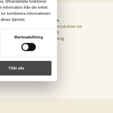
, tillhandahålla funktioner
 information från din enhet
 tur kombinera informationen
deras tjänster.
Besöksadress
r.se
Begravningsprodukter.se
Midfalegatan 6
Marknadsföring
521 22 Falköping
Tillåt alla