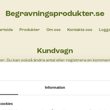
Begravningsprodukter.se
artsida
Produkter
Om oss
Kontakta oss
Logga
Kundvagn
ter. Du kan också ändra antal eller registrera en kommentar
te du ha ett konto, nu är du bara gäst och ha
bli kund och få inloggning, kontakta order@
Information
cookies