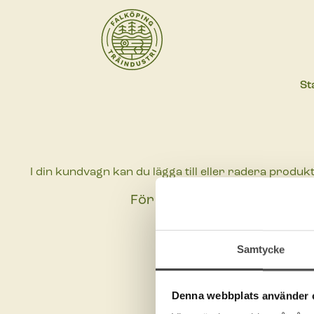
St
I din kundvagn kan du lägga till eller radera produk
För att handla hos oss mås
Är du intresserad att 
Samtycke
Denna webbplats använder 