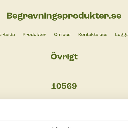
Begravningsprodukter.se
artsida
Produkter
Om oss
Kontakta oss
Logga
Övrigt
10569