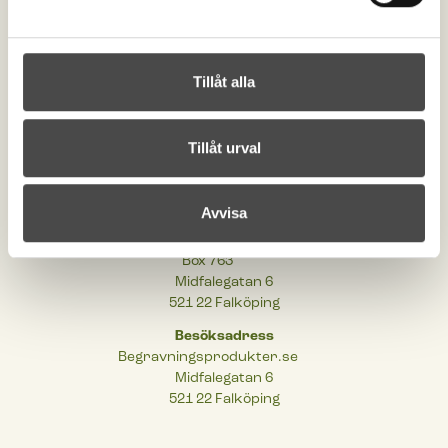
Kontakta oss
order@begravningsprodukter.se
Tillåt alla
+46 (0)515-198 00
Om begravningsprodukter
Cookies
Tillåt urval
Integritetspolicy
Tillgänglighetsinformation
Avvisa
Postadress
Begravningsprodukter.se
Box 763
Midfalegatan 6
521 22 Falköping
Besöksadress
Begravningsprodukter.se
Midfalegatan 6
521 22 Falköping