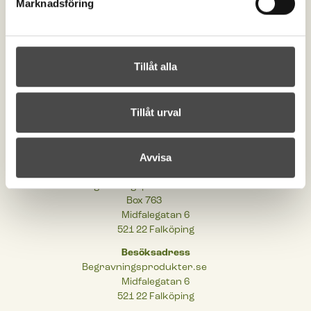
Marknadsföring
Kontakta oss
order@begravningsprodukter.se
Tillåt alla
+46 (0)515-198 00
Om begravningsprodukter
Tillåt urval
Cookies
Integritetspolicy
Tillgänglighetsinformation
Avvisa
Postadress
Begravningsprodukter.se
Box 763
Midfalegatan 6
521 22 Falköping
Besöksadress
Begravningsprodukter.se
Midfalegatan 6
521 22 Falköping