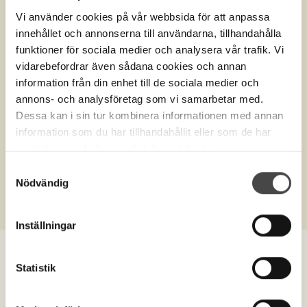
Vi använder cookies på vår webbsida för att anpassa
innehållet och annonserna till användarna, tillhandahålla
funktioner för sociala medier och analysera vår trafik. Vi
vidarebefordrar även sådana cookies och annan
information från din enhet till de sociala medier och
annons- och analysföretag som vi samarbetar med.
Dessa kan i sin tur kombinera informationen med annan
Produktnr.
10276
information som du har tillhandahållit eller som de har
samlat in när du har använt deras tjänster.
Zinkkista med fönster till kista
Samtyckesval
325
Nödvändig
Inställningar
Statistik