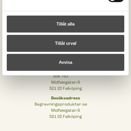
Kontakta oss
order@begravningsprodukter.se
Tillåt alla
+46 (0)515-198 00
Om begravningsprodukter
Cookies
Tillåt urval
Integritetspolicy
Tillgänglighetsinformation
Avvisa
Postadress
Begravningsprodukter.se
Box 763
Midfalegatan 6
521 22 Falköping
Besöksadress
Begravningsprodukter.se
Midfalegatan 6
521 22 Falköping