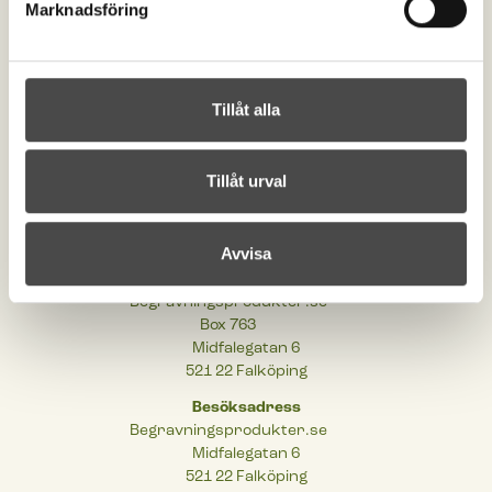
Marknadsföring
Kontakta oss
order@begravningsprodukter.se
Tillåt alla
+46 (0)515-198 00
Om begravningsprodukter
Tillåt urval
Cookies
Integritetspolicy
Tillgänglighetsinformation
Avvisa
Postadress
Begravningsprodukter.se
Box 763
Midfalegatan 6
521 22 Falköping
Besöksadress
Begravningsprodukter.se
Midfalegatan 6
521 22 Falköping