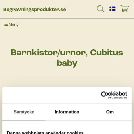
Begravningsprodukter.se
Meny
Barnkistor/urnor, Cubitus
baby
U565DT
Samtycke
Information
Om
Denna webbplats använder cookies