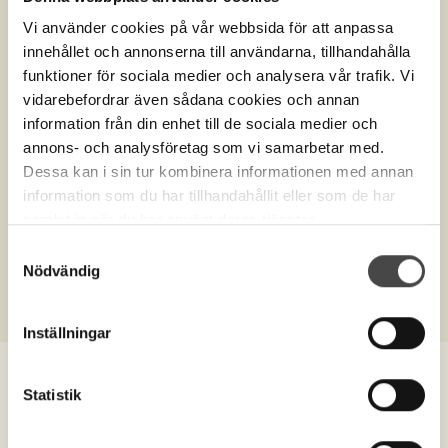
Vi använder cookies på vår webbsida för att anpassa
innehållet och annonserna till användarna, tillhandahålla
funktioner för sociala medier och analysera vår trafik. Vi
vidarebefordrar även sådana cookies och annan
information från din enhet till de sociala medier och
annons- och analysföretag som vi samarbetar med.
Dessa kan i sin tur kombinera informationen med annan
information som du har tillhandahållit eller som de har
samlat in när du har använt deras tjänster.
Produktnr.
U565DT
Samtyckesval
Barnurna Vila, blå med nalle
Nödvändig
Inställningar
Statistik