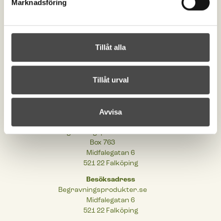
Marknadsföring
Kontakta oss
order@begravningsprodukter.se
Tillåt alla
+46 (0)515-198 00
Om begravningsprodukter
Tillåt urval
Cookies
Integritetspolicy
Tillgänglighetsinformation
Avvisa
Postadress
Begravningsprodukter.se
Box 763
Midfalegatan 6
521 22 Falköping
Besöksadress
Begravningsprodukter.se
Midfalegatan 6
521 22 Falköping