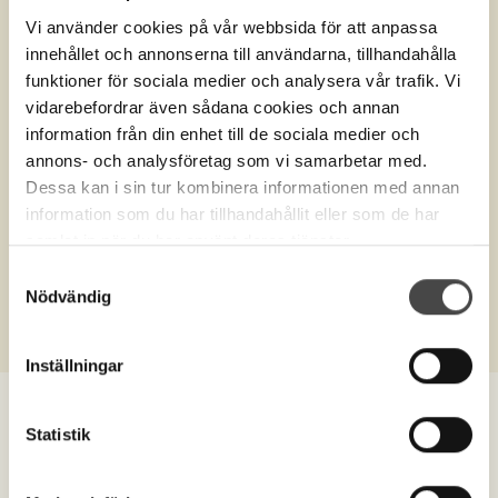
Vi använder cookies på vår webbsida för att anpassa
innehållet och annonserna till användarna, tillhandahålla
funktioner för sociala medier och analysera vår trafik. Vi
vidarebefordrar även sådana cookies och annan
information från din enhet till de sociala medier och
annons- och analysföretag som vi samarbetar med.
Dessa kan i sin tur kombinera informationen med annan
Produktnr.
10266
information som du har tillhandahållit eller som de har
samlat in när du har använt deras tjänster.
Transfermadrass, Ferno. exl
Samtyckesval
Remsats
Nödvändig
Inställningar
Statistik