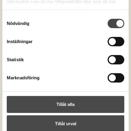
information som du har tillhandahållit eller som de har
samlat in när du har använt deras tjänster.
Samtyckesval
Nödvändig
Inställningar
Kontakta oss
order@begravningsprodukter.se
+46 (0)515-198 00
Statistik
Om begravningsprodukter
Cookies
Marknadsföring
Integritetspolicy
Tillgänglighetsinformation
Postadress
Begravningsprodukter.se
Tillåt alla
Box 763
Midfalegatan 6
521 22 Falköping
Tillåt urval
Besöksadress