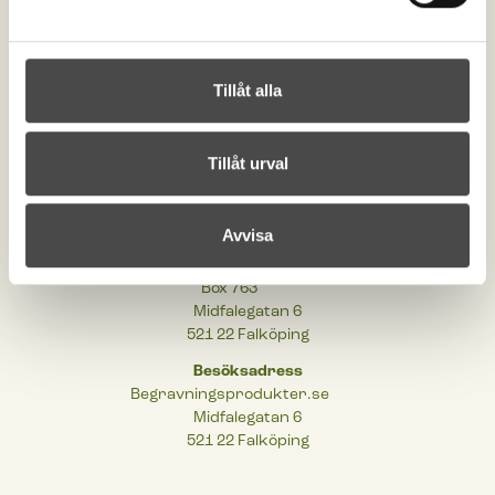
Kontakta oss
order@begravningsprodukter.se
Tillåt alla
+46 (0)515-198 00
Om begravningsprodukter
Cookies
Tillåt urval
Integritetspolicy
Tillgänglighetsinformation
Avvisa
Postadress
Begravningsprodukter.se
Box 763
Midfalegatan 6
521 22 Falköping
Besöksadress
Begravningsprodukter.se
Midfalegatan 6
521 22 Falköping