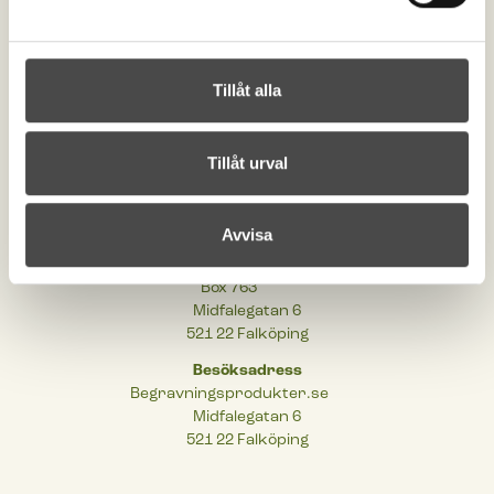
Kontakta oss
order@begravningsprodukter.se
Tillåt alla
+46 (0)515-198 00
Om begravningsprodukter
Cookies
Tillåt urval
Integritetspolicy
Tillgänglighetsinformation
Avvisa
Postadress
Begravningsprodukter.se
Box 763
Midfalegatan 6
521 22 Falköping
Besöksadress
Begravningsprodukter.se
Midfalegatan 6
521 22 Falköping