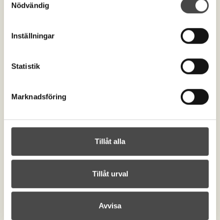
Kontakta oss
Nödvändig
order@begravningsprodukter.se
+46 (0)515-198 00
Inställningar
Om begravningsprodukter
Cookies
Integritetspolicy
Statistik
Tillgänglighetsinformation
Postadress
Marknadsföring
Begravningsprodukter.se
Box 763
Midfalegatan 6
521 22 Falköping
Tillåt alla
Besöksadress
Begravningsprodukter.se
Midfalegatan 6
Tillåt urval
521 22 Falköping
Avvisa
Copyright © 2026 Zpider eShop